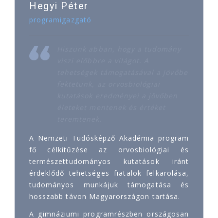
Hegyi Péter
programigazgató
Hiszünk abban, hogy a tudomány
viszi előbbre a világot. A
tehetségek támogatásával a jövőbe
fektetünk, az orvosbiológiai
kutatások eredményei a jövőben
életeket mentenek és értéket
teremtenek.
A Nemzeti Tudósképző Akadémia program
fő célkitűzése az orvosbiológiai és
természettudományos kutatások iránt
érdeklődő tehetséges fiatalok felkarolása,
tudományos munkájuk támogatása és
hosszabb távon Magyarországon tartása.
A gimnáziumi programrészben országosan