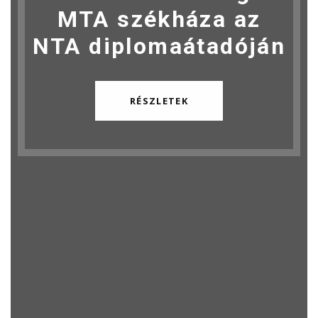
MTA székháza az
NTA diplomaátadóján
RÉSZLETEK