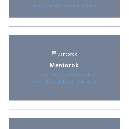
Szent-Györgyi Szenior Kutató
Mentorok
Szent-Györgyi Mentorok
Szent-Györgyi Junior Mentorok