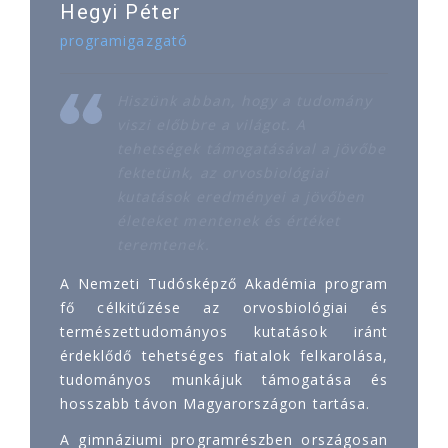
Hegyi Péter
programigazgató
Hiszünk abban, hogy a tudomány
viszi előbbre a világot. A
tehetségek támogatásával a jövőbe
fektetünk, az orvosbiológiai
kutatások eredményei a jövőben
életeket mentenek és értéket
teremtenek.
A Nemzeti Tudósképző Akadémia program
fő célkitűzése az orvosbiológiai és
természettudományos kutatások iránt
érdeklődő tehetséges fiatalok felkarolása,
tudományos munkájuk támogatása és
hosszabb távon Magyarországon tartása.
A gimnáziumi programrészben országosan