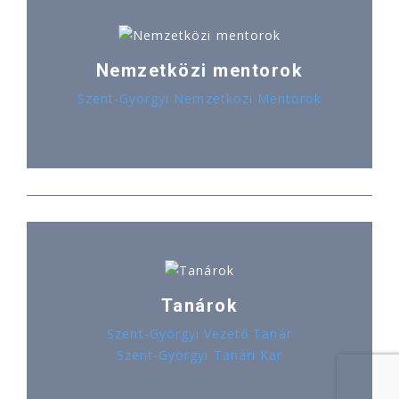
Nemzetközi mentorok
Szent-Györgyi Nemzetközi Mentorok
Tanárok
Szent-Györgyi Vezető Tanár
Szent-Györgyi Tanári Kar