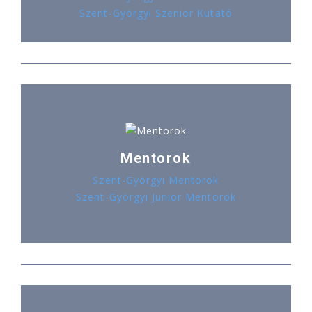
Szent-Györgyi Szenior Kutató
Mentorok
Szent-Györgyi Mentorok
Szent-Györgyi Junior Mentorok