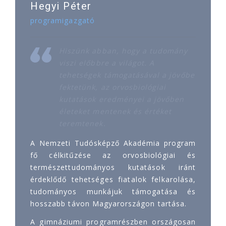
Hegyi Péter
programigazgató
Hiszünk abban, hogy a tudomány
viszi előbbre a világot. A
tehetségek támogatásával a jövőbe
fektetünk, az orvosbiológiai
kutatások eredményei a jövőben
életeket mentenek és értéket
teremtenek.
A Nemzeti Tudósképző Akadémia program
fő célkitűzése az orvosbiológiai és
természettudományos kutatások iránt
érdeklődő tehetséges fiatalok felkarolása,
tudományos munkájuk támogatása és
hosszabb távon Magyarországon tartása.
A gimnáziumi programrészben országosan