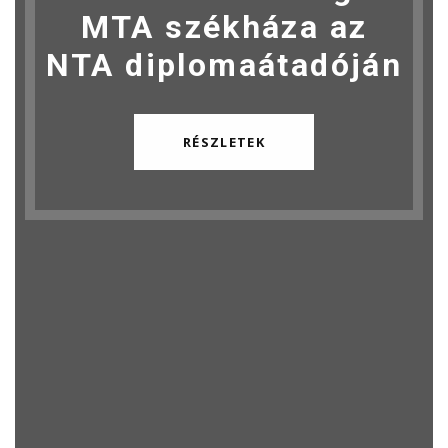
MTA székháza az
NTA diplomaátadóján
RÉSZLETEK