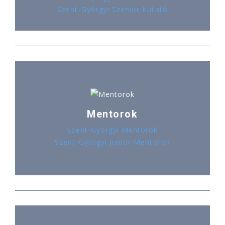
Szent-Györgyi Szenior Kutató
Mentorok
Szent-Györgyi Mentorok
Szent-Györgyi Junior Mentorok