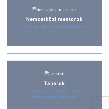
Nemzetközi mentorok
Szent-Györgyi Nemzetközi Mentorok
Tanárok
Szent-Györgyi Vezető Tanár
Szent-Györgyi Tanári Kar