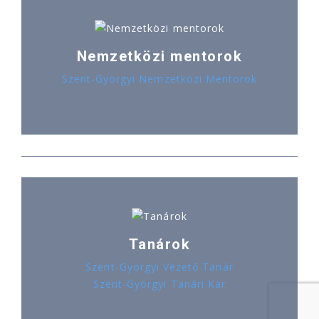
Nemzetközi mentorok
Szent-Györgyi Nemzetközi Mentorok
Tanárok
Szent-Györgyi Vezető Tanár
Szent-Györgyi Tanári Kar