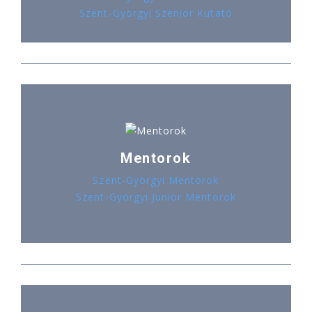
Szent-Györgyi Szenior Kutató
Mentorok
Szent-Györgyi Mentorok
Szent-Györgyi Junior Mentorok