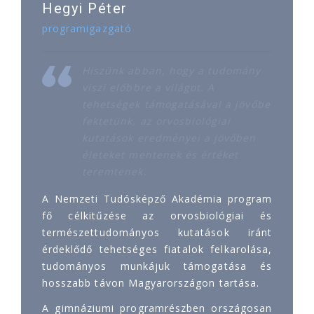
Hegyi Péter
programigazgató
Hiszünk abban, hogy a tudomány
viszi előbbre a világot. A
tehetségek támogatásával a jövőbe
fektetünk, az orvosbiológiai
kutatások eredményei a jövőben
életeket mentenek és értéket
teremtenek.
A Nemzeti Tudósképző Akadémia program
fő célkitűzése az orvosbiológiai és
természettudományos kutatások iránt
érdeklődő tehetséges fiatalok felkarolása,
tudományos munkájuk támogatása és
hosszabb távon Magyarországon tartása.
A gimnáziumi programrészben országosan