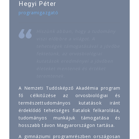
Hegyi Péter
programigazgató
Hiszünk abban, hogy a tudomány
viszi előbbre a világot. A
tehetségek támogatásával a jövőbe
fektetünk, az orvosbiológiai
kutatások eredményei a jövőben
életeket mentenek és értéket
teremtenek.
A Nemzeti Tudósképző Akadémia program
fő célkitűzése az orvosbiológiai és
természettudományos kutatások iránt
érdeklődő tehetséges fiatalok felkarolása,
tudományos munkájuk támogatása és
hosszabb távon Magyarországon tartása.
A gimnáziumi programrészben országosan