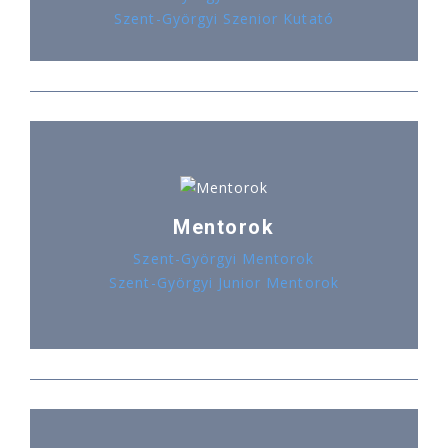
Szent-Györgyi Szenior Kutató
Mentorok
Szent-Györgyi Mentorok
Szent-Györgyi Junior Mentorok