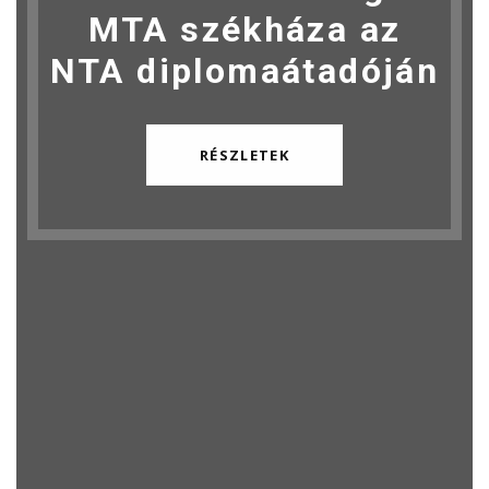
MTA székháza az
NTA diplomaátadóján
RÉSZLETEK