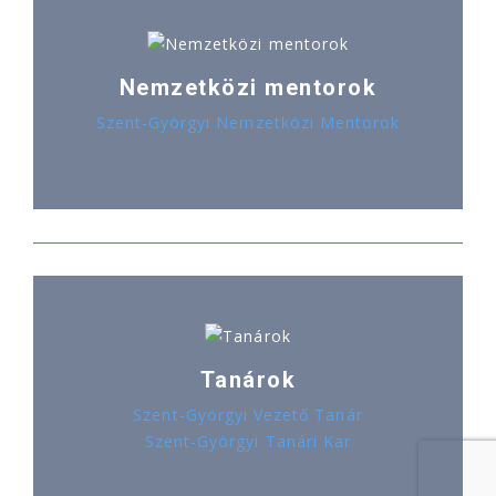
Nemzetközi mentorok
Szent-Györgyi Nemzetközi Mentorok
Tanárok
Szent-Györgyi Vezető Tanár
Szent-Györgyi Tanári Kar