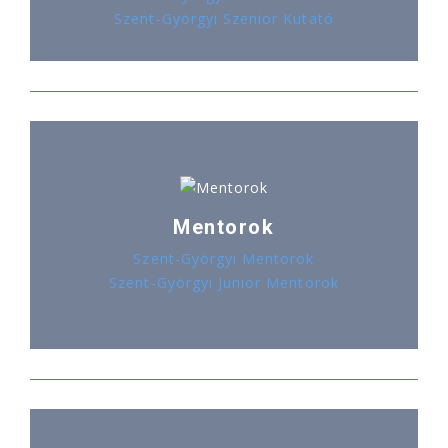
Szent-Györgyi Szenior Kutató
Mentorok
Szent-Györgyi Mentorok
Szent-Györgyi Junior Mentorok