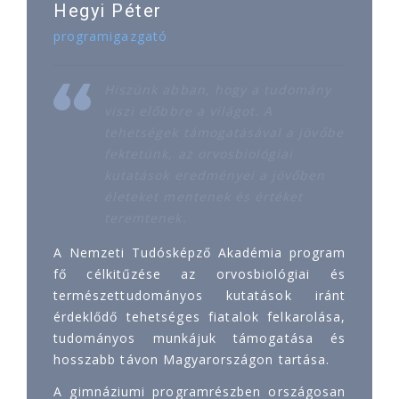
Hegyi Péter
programigazgató
Hiszünk abban, hogy a tudomány
viszi előbbre a világot. A
tehetségek támogatásával a jövőbe
fektetünk, az orvosbiológiai
kutatások eredményei a jövőben
életeket mentenek és értéket
teremtenek.
A Nemzeti Tudósképző Akadémia program
fő célkitűzése az orvosbiológiai és
természettudományos kutatások iránt
érdeklődő tehetséges fiatalok felkarolása,
tudományos munkájuk támogatása és
hosszabb távon Magyarországon tartása.
A gimnáziumi programrészben országosan