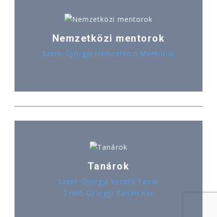
Nemzetközi mentorok
Szent-Györgyi Nemzetközi Mentorok
Tanárok
Szent-Györgyi Vezető Tanár
Szent-Györgyi Tanári Kar