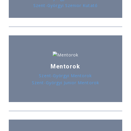
Szent-Györgyi Szenior Kutató
Mentorok
Szent-Györgyi Mentorok
Szent-Györgyi Junior Mentorok