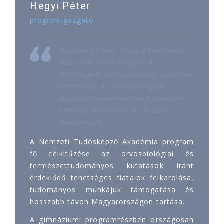
Hegyi Péter
programigazgató
Hiszünk abban, hogy a tudomány
viszi előbbre a világot. A
tehetségek támogatásával a jövőbe
fektetünk, az orvosbiológiai
kutatások eredményei a jövőben
életeket mentenek és értéket
teremtenek.
A Nemzeti Tudósképző Akadémia program
fő célkitűzése az orvosbiológiai és
természettudományos kutatások iránt
érdeklődő tehetséges fiatalok felkarolása,
tudományos munkájuk támogatása és
hosszabb távon Magyarországon tartása.
A gimnáziumi programrészben országosan