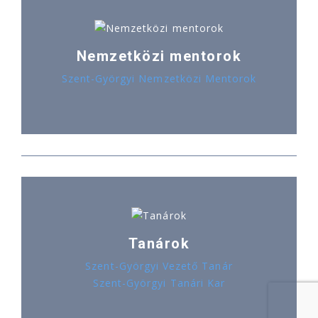
Nemzetközi mentorok
Szent-Györgyi Nemzetközi Mentorok
Tanárok
Szent-Györgyi Vezető Tanár
Szent-Györgyi Tanári Kar