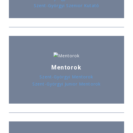
Szent-Györgyi Szenior Kutató
Mentorok
Szent-Györgyi Mentorok
Szent-Györgyi Junior Mentorok