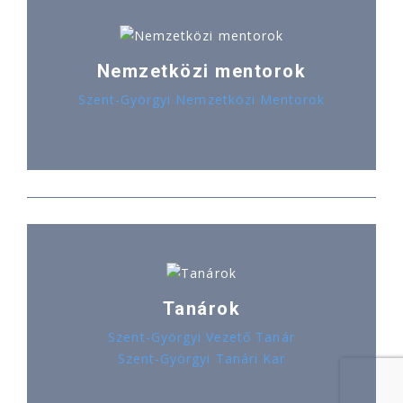
Nemzetközi mentorok
Szent-Györgyi Nemzetközi Mentorok
Tanárok
Szent-Györgyi Vezető Tanár
Szent-Györgyi Tanári Kar