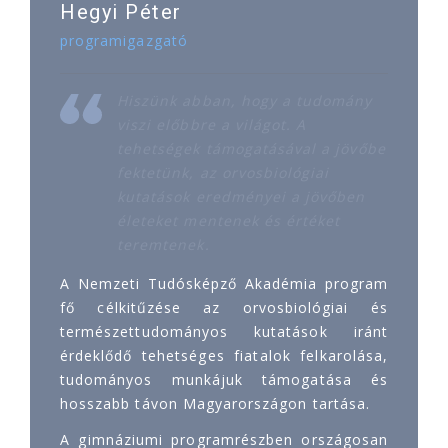
Hegyi Péter
programigazgató
Hiszünk abban, hogy a tudomány
viszi előbbre a világot. A
tehetségek támogatásával a jövőbe
fektetünk, az orvosbiológiai
kutatások eredményei a jövőben
életeket mentenek és értéket
teremtenek.
A Nemzeti Tudósképző Akadémia program
fő célkitűzése az orvosbiológiai és
természettudományos kutatások iránt
érdeklődő tehetséges fiatalok felkarolása,
tudományos munkájuk támogatása és
hosszabb távon Magyarországon tartása.
A gimnáziumi programrészben országosan