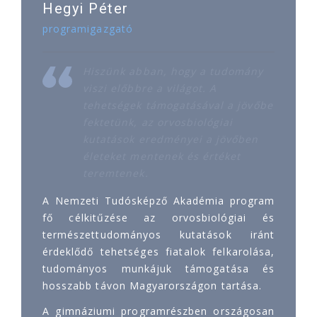
Hegyi Péter
programigazgató
Hiszünk abban, hogy a tudomány
viszi előbbre a világot. A
tehetségek támogatásával a jövőbe
fektetünk, az orvosbiológiai
kutatások eredményei a jövőben
életeket mentenek és értéket
teremtenek.
A Nemzeti Tudósképző Akadémia program
fő célkitűzése az orvosbiológiai és
természettudományos kutatások iránt
érdeklődő tehetséges fiatalok felkarolása,
tudományos munkájuk támogatása és
hosszabb távon Magyarországon tartása.
A gimnáziumi programrészben országosan