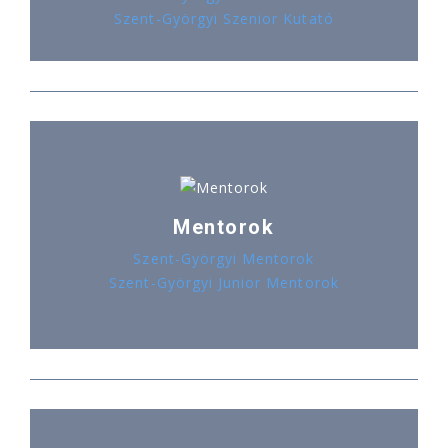
Szent-Györgyi Szenior Kutató
Mentorok
Szent-Györgyi Mentorok
Szent-Györgyi Junior Mentorok