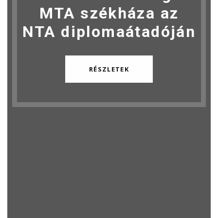
MTA székháza az
NTA diplomaátadóján
RÉSZLETEK