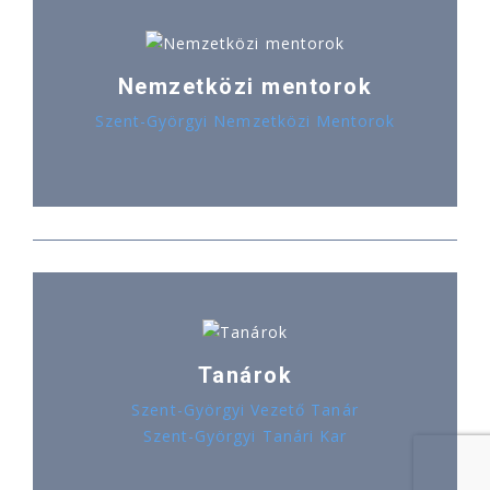
Nemzetközi mentorok
Szent-Györgyi Nemzetközi Mentorok
Tanárok
Szent-Györgyi Vezető Tanár
Szent-Györgyi Tanári Kar