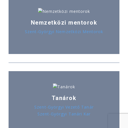
Nemzetközi mentorok
Szent-Györgyi Nemzetközi Mentorok
Tanárok
Szent-Györgyi Vezető Tanár
Szent-Györgyi Tanári Kar