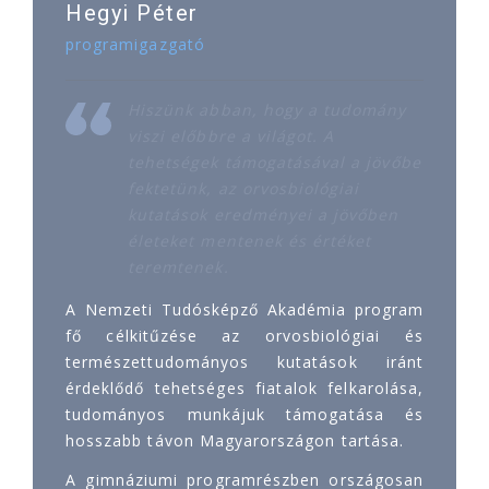
Hegyi Péter
programigazgató
Hiszünk abban, hogy a tudomány
viszi előbbre a világot. A
tehetségek támogatásával a jövőbe
fektetünk, az orvosbiológiai
kutatások eredményei a jövőben
életeket mentenek és értéket
teremtenek.
A Nemzeti Tudósképző Akadémia program
fő célkitűzése az orvosbiológiai és
természettudományos kutatások iránt
érdeklődő tehetséges fiatalok felkarolása,
tudományos munkájuk támogatása és
hosszabb távon Magyarországon tartása.
A gimnáziumi programrészben országosan