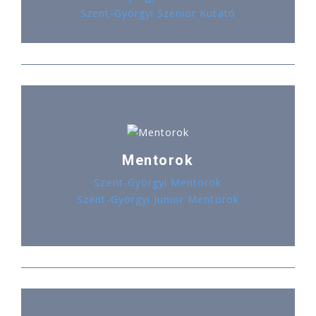
Szent-Györgyi Szenior Kutató
Mentorok
Szent-Györgyi Mentorok
Szent-Györgyi Junior Mentorok