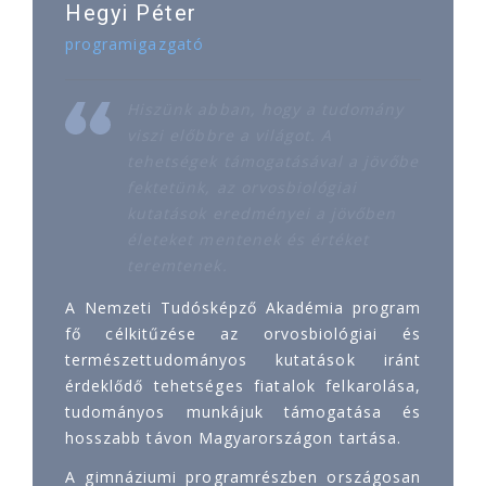
Hegyi Péter
programigazgató
Hiszünk abban, hogy a tudomány
viszi előbbre a világot. A
tehetségek támogatásával a jövőbe
fektetünk, az orvosbiológiai
kutatások eredményei a jövőben
életeket mentenek és értéket
teremtenek.
A Nemzeti Tudósképző Akadémia program
fő célkitűzése az orvosbiológiai és
természettudományos kutatások iránt
érdeklődő tehetséges fiatalok felkarolása,
tudományos munkájuk támogatása és
hosszabb távon Magyarországon tartása.
A gimnáziumi programrészben országosan