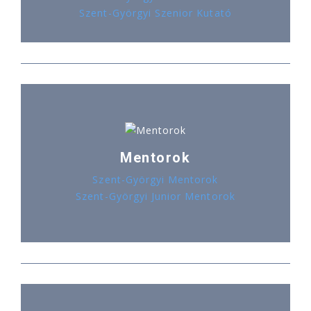
Szent-Györgyi Szenior Kutató
Mentorok
Szent-Györgyi Mentorok
Szent-Györgyi Junior Mentorok