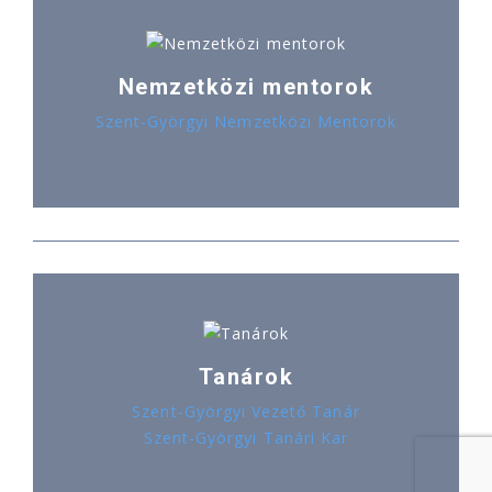
Nemzetközi mentorok
Szent-Györgyi Nemzetközi Mentorok
Tanárok
Szent-Györgyi Vezető Tanár
Szent-Györgyi Tanári Kar