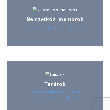
Nemzetközi mentorok
Szent-Györgyi Nemzetközi Mentorok
Tanárok
Szent-Györgyi Vezető Tanár
Szent-Györgyi Tanári Kar