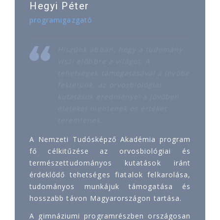
Hegyi Péter
programigazgató
Hiszünk abban, hogy a tudomány
viszi előbbre a világot. A
tehetségek támogatásával a jövőbe
fektetünk, az orvosbiológiai
kutatások eredményei a jövőben
életeket mentenek és értéket
teremtenek.
A Nemzeti Tudósképző Akadémia program
fő célkitűzése az orvosbiológiai és
természettudományos kutatások iránt
érdeklődő tehetséges fiatalok felkarolása,
tudományos munkájuk támogatása és
hosszabb távon Magyarországon tartása.
A gimnáziumi programrészben országosan