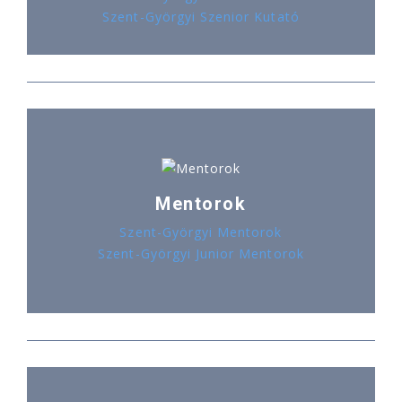
Szent-Györgyi Szenior Kutató
Mentorok
Szent-Györgyi Mentorok
Szent-Györgyi Junior Mentorok