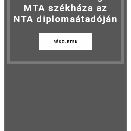
MTA székháza az
NTA diplomaátadóján
RÉSZLETEK