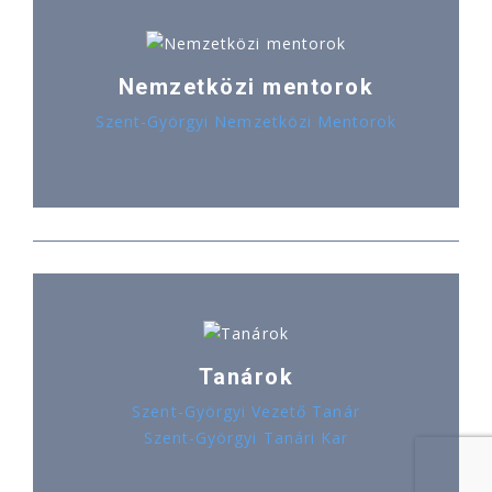
Nemzetközi mentorok
Szent-Györgyi Nemzetközi Mentorok
Tanárok
Szent-Györgyi Vezető Tanár
Szent-Györgyi Tanári Kar