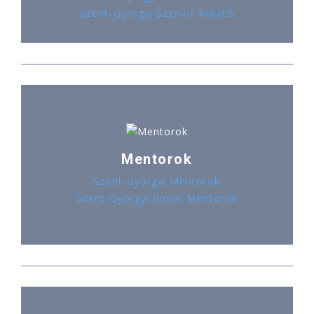
Szent-Györgyi Szenior Kutató
Mentorok
Szent-Györgyi Mentorok
Szent-Györgyi Junior Mentorok