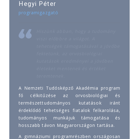
Hegyi Péter
programigazgató
Hiszünk abban, hogy a tudomány
viszi előbbre a világot. A
tehetségek támogatásával a jövőbe
fektetünk, az orvosbiológiai
kutatások eredményei a jövőben
életeket mentenek és értéket
teremtenek.
A Nemzeti Tudósképző Akadémia program
fő célkitűzése az orvosbiológiai és
természettudományos kutatások iránt
érdeklődő tehetséges fiatalok felkarolása,
tudományos munkájuk támogatása és
hosszabb távon Magyarországon tartása.
A gimnáziumi programrészben országosan