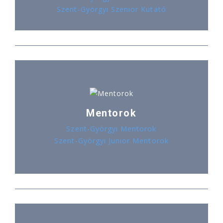
Szent-Györgyi Szenior Kutató
Mentorok
Szent-Györgyi Mentorok
Szent-Györgyi Junior Mentorok