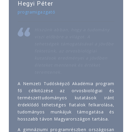
Hegyi Péter
programigazgató
Hiszünk abban, hogy a tudomány
viszi előbbre a világot. A
tehetségek támogatásával a jövőbe
fektetünk, az orvosbiológiai
kutatások eredményei a jövőben
életeket mentenek és értéket
teremtenek.
A Nemzeti Tudósképző Akadémia program
fő célkitűzése az orvosbiológiai és
természettudományos kutatások iránt
érdeklődő tehetséges fiatalok felkarolása,
tudományos munkájuk támogatása és
hosszabb távon Magyarországon tartása.
A gimnáziumi programrészben országosan