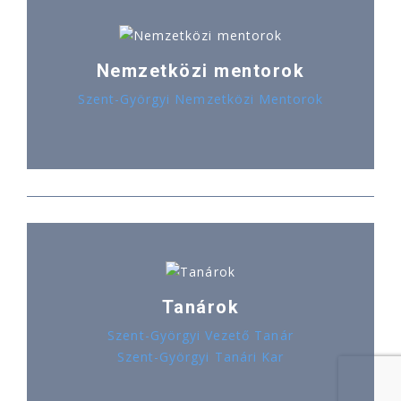
Nemzetközi mentorok
Szent-Györgyi Nemzetközi Mentorok
Tanárok
Szent-Györgyi Vezető Tanár
Szent-Györgyi Tanári Kar