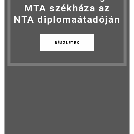
MTA székháza az
NTA diplomaátadóján
RÉSZLETEK