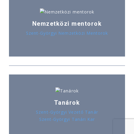
Nemzetközi mentorok
Szent-Györgyi Nemzetközi Mentorok
Tanárok
Szent-Györgyi Vezető Tanár
Szent-Györgyi Tanári Kar