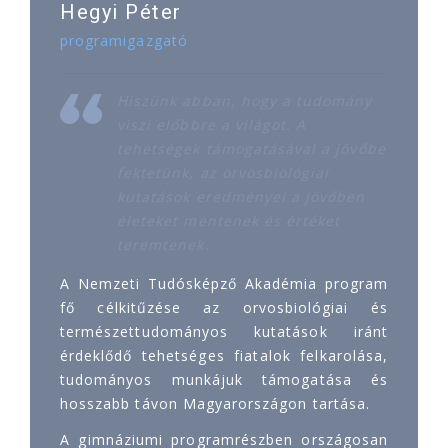
Hegyi Péter
programigazgató
Hiszünk abban, hogy a tudomány
viszi előbbre a világot. A
tehetségek támogatásával a jövőbe
fektetünk, az orvosbiológiai
kutatások eredményei a jövőben
életeket mentenek és értéket
teremtenek.
A Nemzeti Tudósképző Akadémia program
fő célkitűzése az orvosbiológiai és
természettudományos kutatások iránt
érdeklődő tehetséges fiatalok felkarolása,
tudományos munkájuk támogatása és
hosszabb távon Magyarországon tartása.
A gimnáziumi programrészben országosan