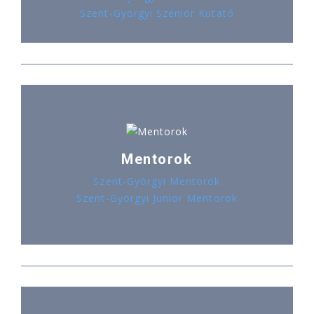
Szent-Györgyi Szenior Kutató
Mentorok
Szent-Györgyi Mentorok
Szent-Györgyi Junior Mentorok