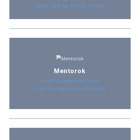
Szent-Györgyi Szenior Kutató
Mentorok
Szent-Györgyi Mentorok
Szent-Györgyi Junior Mentorok