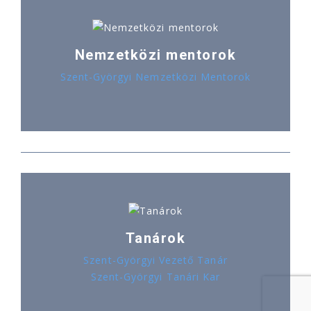
Nemzetközi mentorok
Szent-Györgyi Nemzetközi Mentorok
Tanárok
Szent-Györgyi Vezető Tanár
Szent-Györgyi Tanári Kar