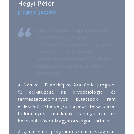
Hegyi Péter
programigazgató
Hiszünk abban, hogy a tudomány
viszi előbbre a világot. A
tehetségek támogatásával a jövőbe
fektetünk, az orvosbiológiai
kutatások eredményei a jövőben
életeket mentenek és értéket
teremtenek.
A Nemzeti Tudósképző Akadémia program
fő célkitűzése az orvosbiológiai és
természettudományos kutatások iránt
érdeklődő tehetséges fiatalok felkarolása,
tudományos munkájuk támogatása és
hosszabb távon Magyarországon tartása.
A gimnáziumi programrészben országosan