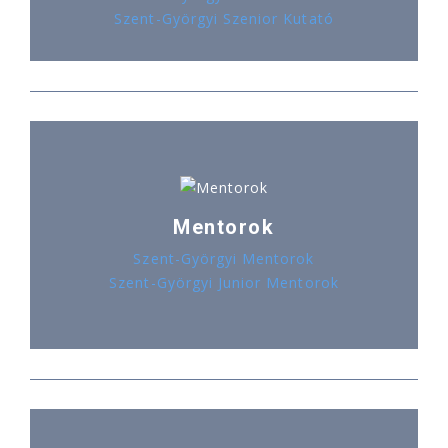
Szent-Györgyi Szenior Kutató
Mentorok
Szent-Györgyi Mentorok
Szent-Györgyi Junior Mentorok