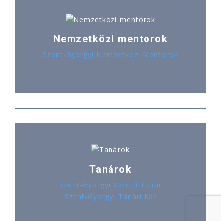
Nemzetközi mentorok
Szent-Györgyi Nemzetközi Mentorok
Tanárok
Szent-Györgyi Vezető Tanár
Szent-Györgyi Tanári Kar