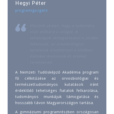
Hegyi Péter
programigazgató
Hiszünk abban, hogy a tudomány
viszi előbbre a világot. A
tehetségek támogatásával a jövőbe
fektetünk, az orvosbiológiai
kutatások eredményei a jövőben
életeket mentenek és értéket
teremtenek.
A Nemzeti Tudósképző Akadémia program
fő célkitűzése az orvosbiológiai és
természettudományos kutatások iránt
érdeklődő tehetséges fiatalok felkarolása,
tudományos munkájuk támogatása és
hosszabb távon Magyarországon tartása.
A gimnáziumi programrészben országosan