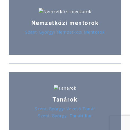
Nemzetközi mentorok
Szent-Györgyi Nemzetközi Mentorok
Tanárok
Szent-Györgyi Vezető Tanár
Szent-Györgyi Tanári Kar