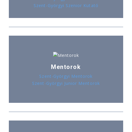
Szent-Györgyi Szenior Kutató
Mentorok
Szent-Györgyi Mentorok
Szent-Györgyi Junior Mentorok