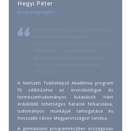
Hegyi Péter
programigazgató
Hiszünk abban, hogy a tudomány
viszi előbbre a világot. A
tehetségek támogatásával a jövőbe
fektetünk, az orvosbiológiai
kutatások eredményei a jövőben
életeket mentenek és értéket
teremtenek.
A Nemzeti Tudósképző Akadémia program
fő célkitűzése az orvosbiológiai és
természettudományos kutatások iránt
érdeklődő tehetséges fiatalok felkarolása,
tudományos munkájuk támogatása és
hosszabb távon Magyarországon tartása.
A gimnáziumi programrészben országosan