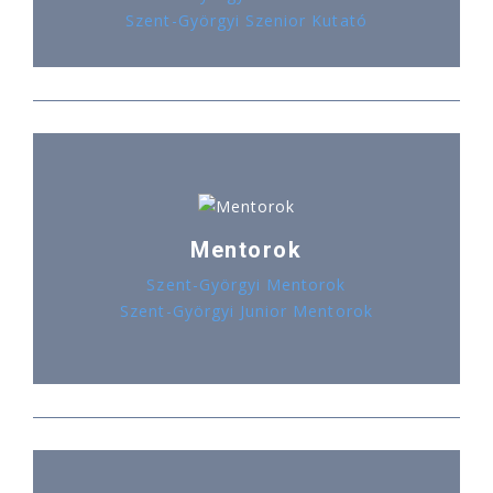
Szent-Györgyi Szenior Kutató
Mentorok
Szent-Györgyi Mentorok
Szent-Györgyi Junior Mentorok