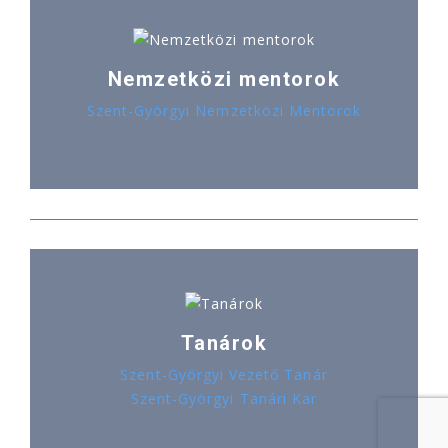
Nemzetközi mentorok
Szent-Györgyi Nemzetközi Mentorok
Tanárok
Szent-Györgyi Vezető Tanár
Szent-Györgyi Tanári Kar