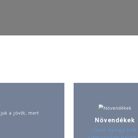
uk a jövőt, mert
Növendékek
Szent-Györgyi Diák
Szent-Györgyi Hallgat