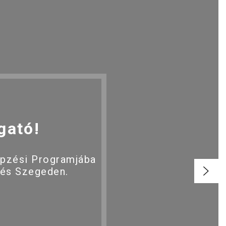
gató!
épzési Programjába
 és Szegeden.