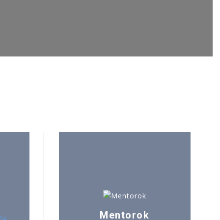
Mentorok
ók