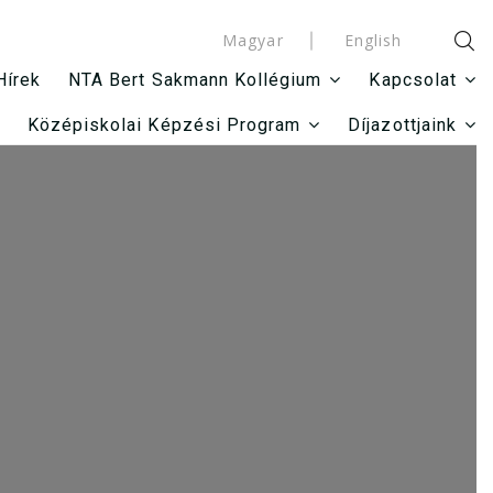
Magyar
English
Hírek
NTA Bert Sakmann Kollégium
Kapcsolat
Középiskolai Képzési Program
Díjazottjaink