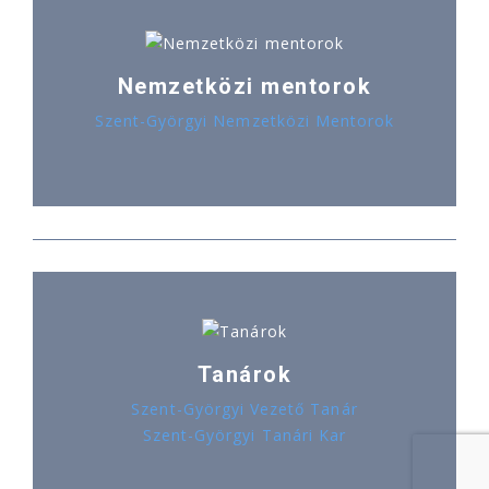
Nemzetközi mentorok
Szent-Györgyi Nemzetközi Mentorok
Tanárok
Szent-Györgyi Vezető Tanár
Szent-Györgyi Tanári Kar