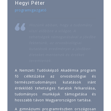
Hegyi Péter
programigazgató
Hiszünk abban, hogy a tudomány
viszi előbbre a világot. A
tehetségek támogatásával a jövőbe
fektetünk, az orvosbiológiai
kutatások eredményei a jövőben
életeket mentenek és értéket
teremtenek.
A Nemzeti Tudósképző Akadémia program
fő célkitűzése az orvosbiológiai és
természettudományos kutatások iránt
érdeklődő tehetséges fiatalok felkarolása,
tudományos munkájuk támogatása és
hosszabb távon Magyarországon tartása.
A gimnáziumi programrészben országosan