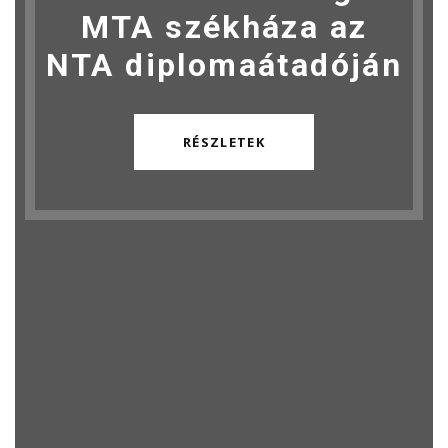
MTA székháza az
NTA diplomaátadóján
RÉSZLETEK