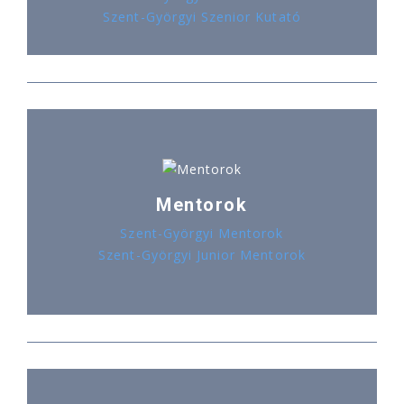
Szent-Györgyi Szenior Kutató
Mentorok
Szent-Györgyi Mentorok
Szent-Györgyi Junior Mentorok