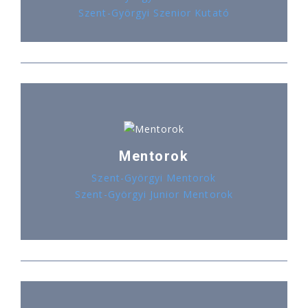
Szent-Györgyi Szenior Kutató
Mentorok
Szent-Györgyi Mentorok
Szent-Györgyi Junior Mentorok