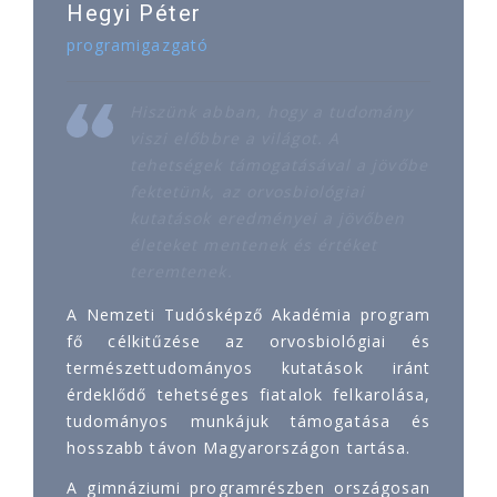
Hegyi Péter
programigazgató
Hiszünk abban, hogy a tudomány
viszi előbbre a világot. A
tehetségek támogatásával a jövőbe
fektetünk, az orvosbiológiai
kutatások eredményei a jövőben
életeket mentenek és értéket
teremtenek.
A Nemzeti Tudósképző Akadémia program
fő célkitűzése az orvosbiológiai és
természettudományos kutatások iránt
érdeklődő tehetséges fiatalok felkarolása,
tudományos munkájuk támogatása és
hosszabb távon Magyarországon tartása.
A gimnáziumi programrészben országosan