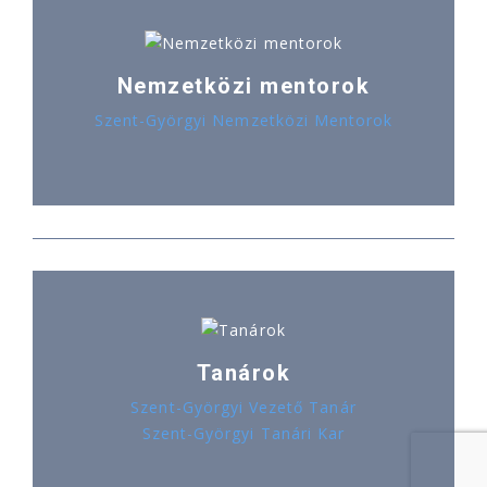
Nemzetközi mentorok
Szent-Györgyi Nemzetközi Mentorok
Tanárok
Szent-Györgyi Vezető Tanár
Szent-Györgyi Tanári Kar