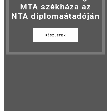
MTA székháza az
NTA diplomaátadóján
RÉSZLETEK