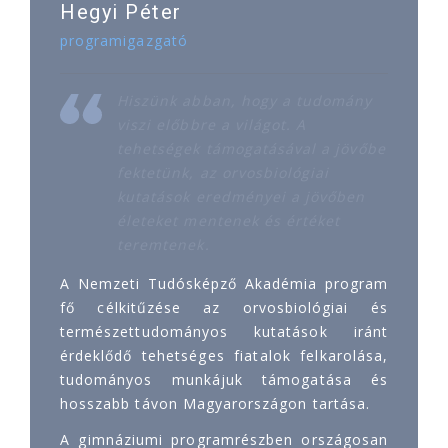
Hegyi Péter
programigazgató
Hiszünk abban, hogy a tudomány
viszi előbbre a világot. A
tehetségek támogatásával a jövőbe
fektetünk, az orvosbiológiai
kutatások eredményei a jövőben
életeket mentenek és értéket
teremtenek.
A Nemzeti Tudósképző Akadémia program
fő célkitűzése az orvosbiológiai és
természettudományos kutatások iránt
érdeklődő tehetséges fiatalok felkarolása,
tudományos munkájuk támogatása és
hosszabb távon Magyarországon tartása.
A gimnáziumi programrészben országosan