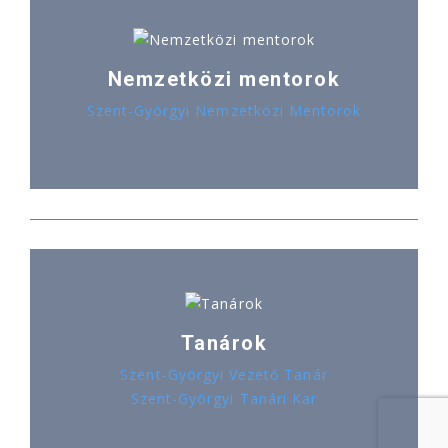
Nemzetközi mentorok
Szent-Györgyi Nemzetközi Mentorok
Tanárok
Szent-Györgyi Vezető Tanár
Szent-Györgyi Tanári Kar