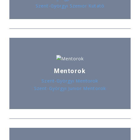
Szent-Györgyi Szenior Kutató
Mentorok
Szent-Györgyi Mentorok
Szent-Györgyi Junior Mentorok