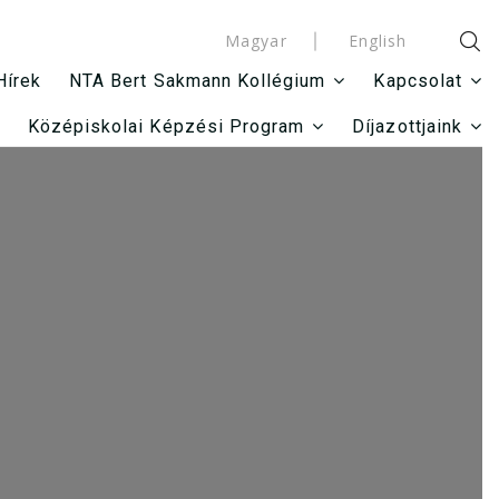
Magyar
English
Hírek
NTA Bert Sakmann Kollégium
Kapcsolat
Középiskolai Képzési Program
Díjazottjaink