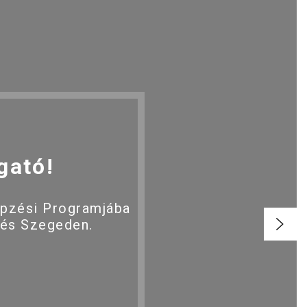
gató!
épzési Programjába
 és Szegeden.