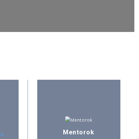
Mentorok
ók