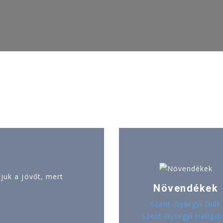
uk a jövőt, mert
Növendékek
Szent-Györgyi Diák
Szent-Györgyi Hallgat