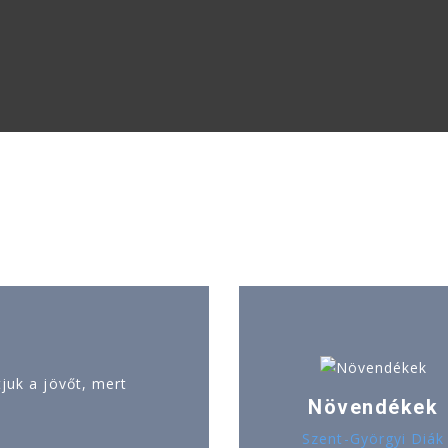
uk a jövőt, mert
Növendékek
Szent-Györgyi Diák