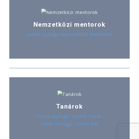
Nemzetközi mentorok
Szent-Györgyi Nemzetközi Mentorok
Tanárok
Szent-Györgyi Vezető Tanár
Szent-Györgyi Tanári Kar