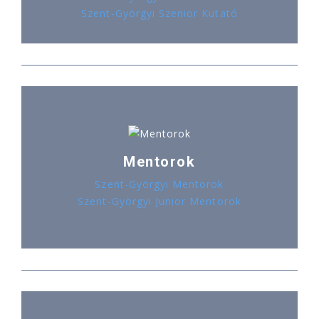
Szent-Györgyi Szenior Kutató
Mentorok
Szent-Györgyi Mentorok
Szent-Györgyi Junior Mentorok