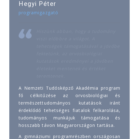
Hegyi Péter
programigazgató
Hiszünk abban, hogy a tudomány
viszi előbbre a világot. A
tehetségek támogatásával a jövőbe
fektetünk, az orvosbiológiai
kutatások eredményei a jövőben
életeket mentenek és értéket
teremtenek.
A Nemzeti Tudósképző Akadémia program
fő célkitűzése az orvosbiológiai és
természettudományos kutatások iránt
érdeklődő tehetséges fiatalok felkarolása,
tudományos munkájuk támogatása és
hosszabb távon Magyarországon tartása.
A gimnáziumi programrészben országosan