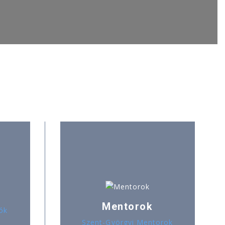
Mentorok
ók
Szent-Györgyi Mentorok