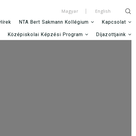
Magyar
English
Hírek
NTA Bert Sakmann Kollégium
Kapcsolat
Középiskolai Képzési Program
Díjazottjaink