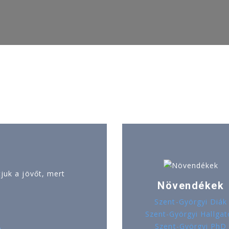
uk a jövőt, mert
Növendékek
Szent-Györgyi Diák
Szent-Györgyi Hallgat
Szent-Györgyi PhD
ó