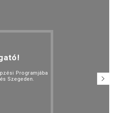
gató!
épzési Programjába
 és Szegeden.