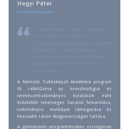
Hegyi Péter
programigazgató
Hiszünk abban, hogy a tudomány
viszi előbbre a világot. A
tehetségek támogatásával a jövőbe
fektetünk, az orvosbiológiai
kutatások eredményei a jövőben
életeket mentenek és értéket
teremtenek.
A Nemzeti Tudósképző Akadémia program
fő célkitűzése az orvosbiológiai és
természettudományos kutatások iránt
érdeklődő tehetséges fiatalok felkarolása,
tudományos munkájuk támogatása és
hosszabb távon Magyarországon tartása.
A gimnáziumi programrészben országosan