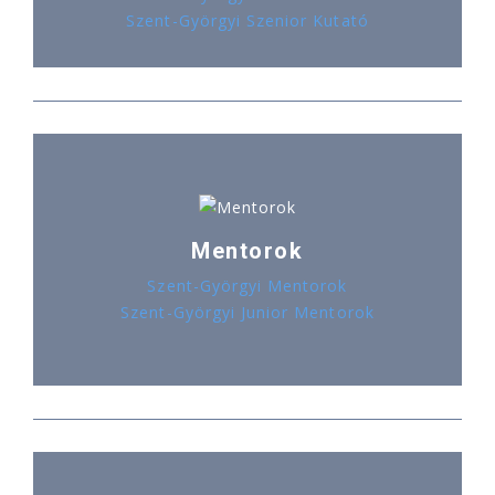
Szent-Györgyi Szenior Kutató
Mentorok
Szent-Györgyi Mentorok
Szent-Györgyi Junior Mentorok