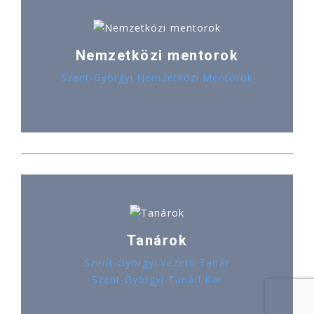
Nemzetközi mentorok
Szent-Györgyi Nemzetközi Mentorok
Tanárok
Szent-Györgyi Vezető Tanár
Szent-Györgyi Tanári Kar