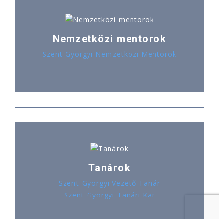
Nemzetközi mentorok
Szent-Györgyi Nemzetközi Mentorok
Tanárok
Szent-Györgyi Vezető Tanár
Szent-Györgyi Tanári Kar