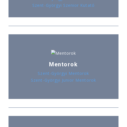
Szent-Györgyi Szenior Kutató
Mentorok
Szent-Györgyi Mentorok
Szent-Györgyi Junior Mentorok