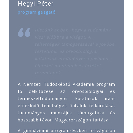
Hegyi Péter
programigazgató
Hiszünk abban, hogy a tudomány
viszi előbbre a világot. A
tehetségek támogatásával a jövőbe
fektetünk, az orvosbiológiai
kutatások eredményei a jövőben
életeket mentenek és értéket
teremtenek.
A Nemzeti Tudósképző Akadémia program
fő célkitűzése az orvosbiológiai és
természettudományos kutatások iránt
érdeklődő tehetséges fiatalok felkarolása,
tudományos munkájuk támogatása és
hosszabb távon Magyarországon tartása.
A gimnáziumi programrészben országosan