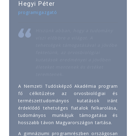
Hegyi Péter
programigazgató
Hiszünk abban, hogy a tudomány
viszi előbbre a világot. A
tehetségek támogatásával a jövőbe
fektetünk, az orvosbiológiai
kutatások eredményei a jövőben
életeket mentenek és értéket
teremtenek.
A Nemzeti Tudósképző Akadémia program
fő célkitűzése az orvosbiológiai és
természettudományos kutatások iránt
érdeklődő tehetséges fiatalok felkarolása,
tudományos munkájuk támogatása és
hosszabb távon Magyarországon tartása.
A gimnáziumi programrészben országosan