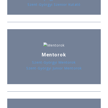
Szent-Györgyi Szenior Kutató
Mentorok
Szent-Györgyi Mentorok
Szent-Györgyi Junior Mentorok