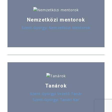
Nemzetközi mentorok
Szent-Györgyi Nemzetközi Mentorok
Tanárok
Szent-Györgyi Vezető Tanár
Szent-Györgyi Tanári Kar