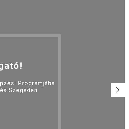
gató!
épzési Programjába
 és Szegeden.