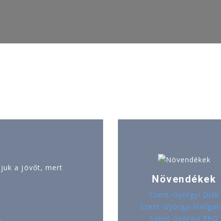
uk a jövőt, mert
Növendékek
Szent-Györgyi Diák
Szent-Györgyi Hallgat
Szent-Györgyi PhD
ó