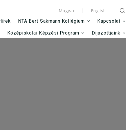
Magyar
English
Hírek
NTA Bert Sakmann Kollégium
Kapcsolat
Középiskolai Képzési Program
Díjazottjaink