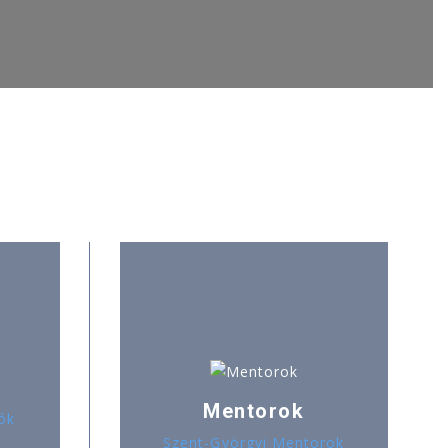
Mentorok
ók
Szent-Györgyi Mentorok