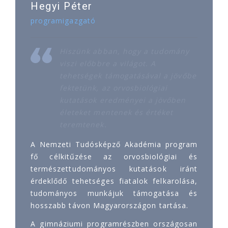
Hegyi Péter
programigazgató
Hiszünk abban, hogy a tudomány
viszi előbbre a világot. A
tehetségek támogatásával a jövőbe
fektetünk, az orvosbiológiai
kutatások eredményei a jövőben
életeket mentenek és értéket
teremtenek.
A Nemzeti Tudósképző Akadémia program
fő célkitűzése az orvosbiológiai és
természettudományos kutatások iránt
érdeklődő tehetséges fiatalok felkarolása,
tudományos munkájuk támogatása és
hosszabb távon Magyarországon tartása.
A gimnáziumi programrészben országosan