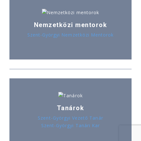
Nemzetközi mentorok
Szent-Györgyi Nemzetközi Mentorok
Tanárok
Szent-Györgyi Vezető Tanár
Szent-Györgyi Tanári Kar