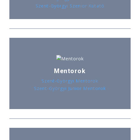
Szent-Györgyi Szenior Kutató
Mentorok
Szent-Györgyi Mentorok
Szent-Györgyi Junior Mentorok