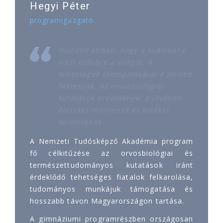
Hegyi Péter
programigazgató
Hiszünk abban, hogy a tudomány
viszi előbbre a világot. A
tehetségek támogatásával a jövőbe
fektetünk, az orvosbiológiai
kutatások eredményei a jövőben
életeket mentenek és értéket
teremtenek.
A Nemzeti Tudósképző Akadémia program
fő célkitűzése az orvosbiológiai és
természettudományos kutatások iránt
érdeklődő tehetséges fiatalok felkarolása,
tudományos munkájuk támogatása és
hosszabb távon Magyarországon tartása.
A gimnáziumi programrészben országosan