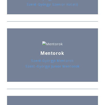
Szent-Györgyi Szenior Kutató
Mentorok
Szent-Györgyi Mentorok
Szent-Györgyi Junior Mentorok