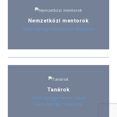
Nemzetközi mentorok
Szent-Györgyi Nemzetközi Mentorok
Tanárok
Szent-Györgyi Vezető Tanár
Szent-Györgyi Tanári Kar