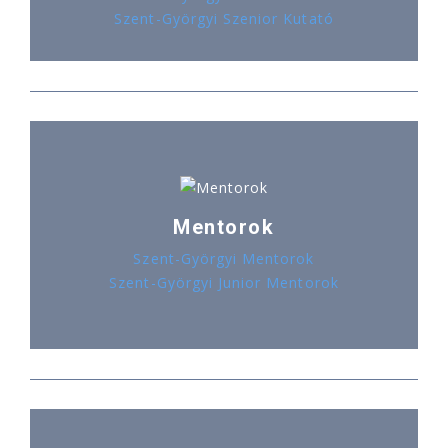
Szent-Györgyi Szenior Kutató
Mentorok
Szent-Györgyi Mentorok
Szent-Györgyi Junior Mentorok