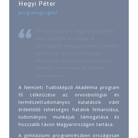
Hegyi Péter
programigazgató
Hiszünk abban, hogy a tudomány
viszi előbbre a világot. A
tehetségek támogatásával a jövőbe
fektetünk, az orvosbiológiai
kutatások eredményei a jövőben
életeket mentenek és értéket
teremtenek.
A Nemzeti Tudósképző Akadémia program
fő célkitűzése az orvosbiológiai és
természettudományos kutatások iránt
érdeklődő tehetséges fiatalok felkarolása,
tudományos munkájuk támogatása és
hosszabb távon Magyarországon tartása.
A gimnáziumi programrészben országosan