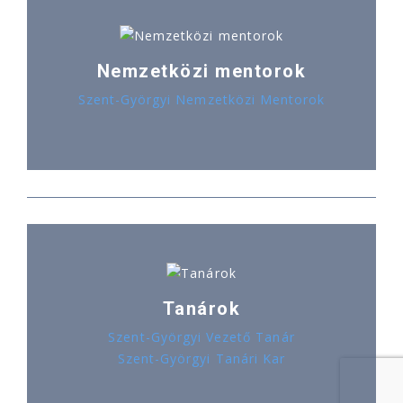
Nemzetközi mentorok
Szent-Györgyi Nemzetközi Mentorok
Tanárok
Szent-Györgyi Vezető Tanár
Szent-Györgyi Tanári Kar