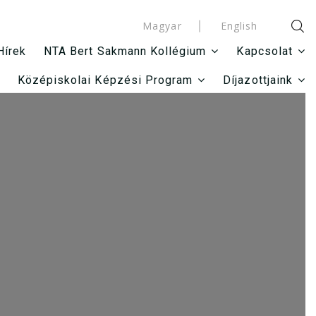
Magyar
English
Hírek
NTA Bert Sakmann Kollégium
Kapcsolat
Középiskolai Képzési Program
Díjazottjaink