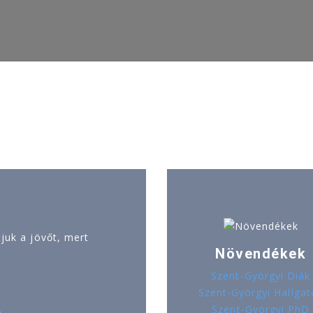
uk a jövőt, mert
Növendékek
Szent-Györgyi Diák
Szent-Györgyi Hallgat
Szent-Györgyi PhD
ó