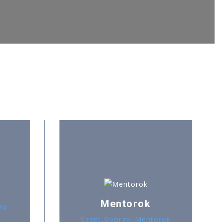
Mentorok
ók
Szent-Györgyi Mentorok