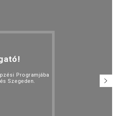
gató!
épzési Programjába
 és Szegeden.