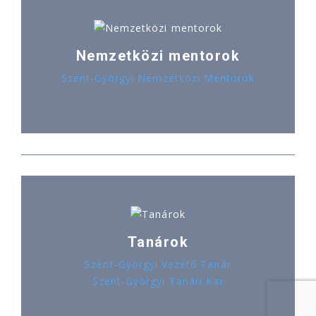
Nemzetközi mentorok
Szent-Györgyi Nemzetközi Mentorok
Tanárok
Szent-Györgyi Vezető Tanár
Szent-Györgyi Tanári Kar