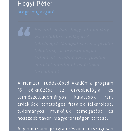
Hegyi Péter
programigazgató
Hiszünk abban, hogy a tudomány
viszi előbbre a világot. A
tehetségek támogatásával a jövőbe
fektetünk, az orvosbiológiai
kutatások eredményei a jövőben
életeket mentenek és értéket
teremtenek.
A Nemzeti Tudósképző Akadémia program
fő célkitűzése az orvosbiológiai és
természettudományos kutatások iránt
érdeklődő tehetséges fiatalok felkarolása,
tudományos munkájuk támogatása és
hosszabb távon Magyarországon tartása.
A gimnáziumi programrészben országosan