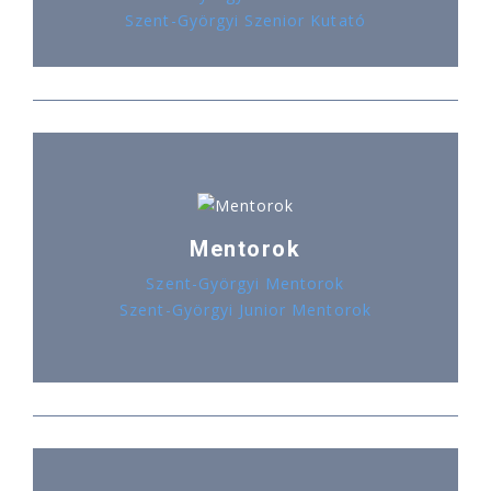
Szent-Györgyi Szenior Kutató
Mentorok
Szent-Györgyi Mentorok
Szent-Györgyi Junior Mentorok