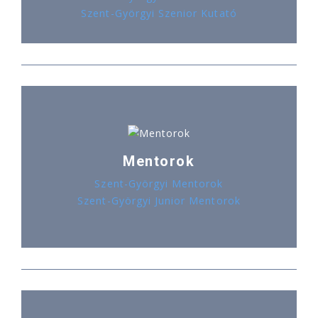
Szent-Györgyi Szenior Kutató
Mentorok
Szent-Györgyi Mentorok
Szent-Györgyi Junior Mentorok