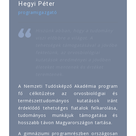
Hegyi Péter
programigazgató
Hiszünk abban, hogy a tudomány
viszi előbbre a világot. A
tehetségek támogatásával a jövőbe
fektetünk, az orvosbiológiai
kutatások eredményei a jövőben
életeket mentenek és értéket
teremtenek.
A Nemzeti Tudósképző Akadémia program
fő célkitűzése az orvosbiológiai és
természettudományos kutatások iránt
érdeklődő tehetséges fiatalok felkarolása,
tudományos munkájuk támogatása és
hosszabb távon Magyarországon tartása.
A gimnáziumi programrészben országosan