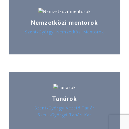
Nemzetközi mentorok
Szent-Györgyi Nemzetközi Mentorok
Tanárok
Szent-Györgyi Vezető Tanár
Szent-Györgyi Tanári Kar