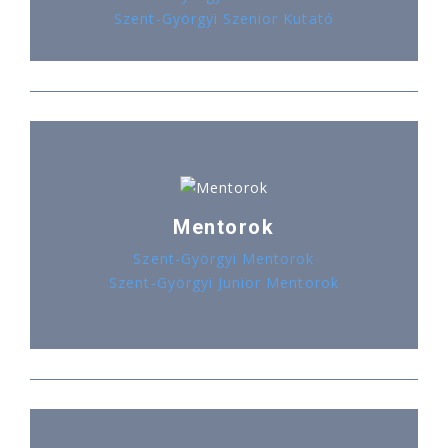
Szent-Györgyi Szenior Kutató
Mentorok
Szent-Györgyi Mentorok
Szent-Györgyi Junior Mentorok