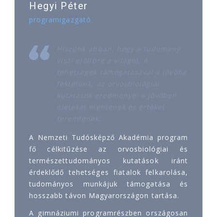
Hegyi Péter
programigazgató
Hiszünk abban, hogy a tudomány
viszi előbbre a világot. A
tehetségek támogatásával a jövőbe
fektetünk, az orvosbiológiai
kutatások eredményei a jövőben
életeket mentenek és értéket
teremtenek.
A Nemzeti Tudósképző Akadémia program
fő célkitűzése az orvosbiológiai és
természettudományos kutatások iránt
érdeklődő tehetséges fiatalok felkarolása,
tudományos munkájuk támogatása és
hosszabb távon Magyarországon tartása.
A gimnáziumi programrészben országosan