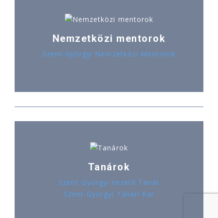
Nemzetközi mentorok
Szent-Györgyi Nemzetközi Mentorok
Tanárok
Szent-Györgyi Vezető Tanár
Szent-Györgyi Tanári Kar