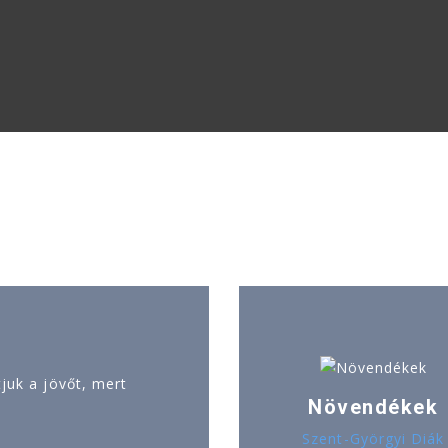
uk a jövőt, mert
Növendékek
Szent-Györgyi Diák