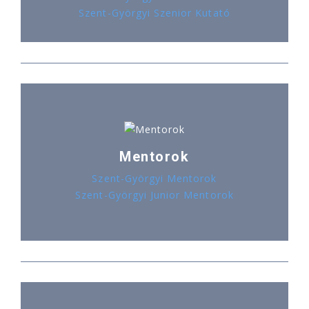
Szent-Györgyi Szenior Kutató
Mentorok
Szent-Györgyi Mentorok
Szent-Györgyi Junior Mentorok