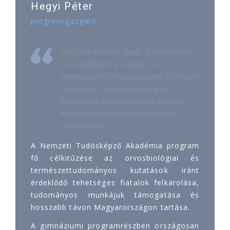
Hegyi Péter
programigazgató
Hiszünk abban, hogy a tudomány
viszi előbbre a világot. A
tehetségek támogatásával a jövőbe
fektetünk, az orvosbiológiai
kutatások eredményei a jövőben
életeket mentenek és értéket
teremtenek.
A Nemzeti Tudósképző Akadémia program
fő célkitűzése az orvosbiológiai és
természettudományos kutatások iránt
érdeklődő tehetséges fiatalok felkarolása,
tudományos munkájuk támogatása és
hosszabb távon Magyarországon tartása.
A gimnáziumi programrészben országosan