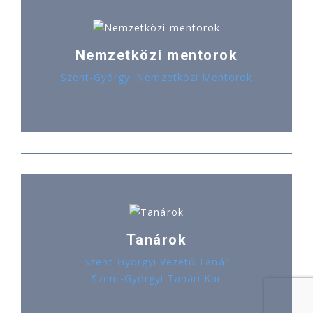
Nemzetközi mentorok
Szent-Györgyi Nemzetközi Mentorok
Tanárok
Szent-Györgyi Vezető Tanár
Szent-Györgyi Tanári Kar