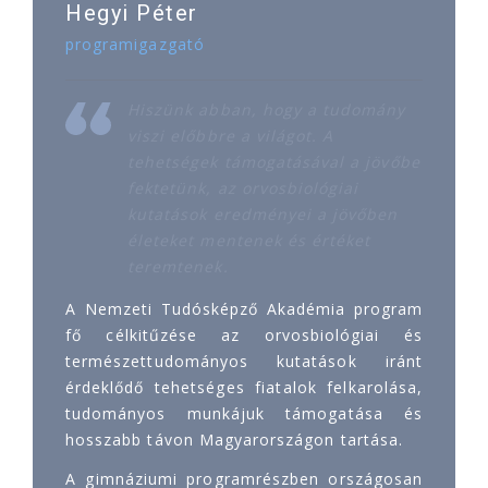
Hegyi Péter
programigazgató
Hiszünk abban, hogy a tudomány
viszi előbbre a világot. A
tehetségek támogatásával a jövőbe
fektetünk, az orvosbiológiai
kutatások eredményei a jövőben
életeket mentenek és értéket
teremtenek.
A Nemzeti Tudósképző Akadémia program
fő célkitűzése az orvosbiológiai és
természettudományos kutatások iránt
érdeklődő tehetséges fiatalok felkarolása,
tudományos munkájuk támogatása és
hosszabb távon Magyarországon tartása.
A gimnáziumi programrészben országosan