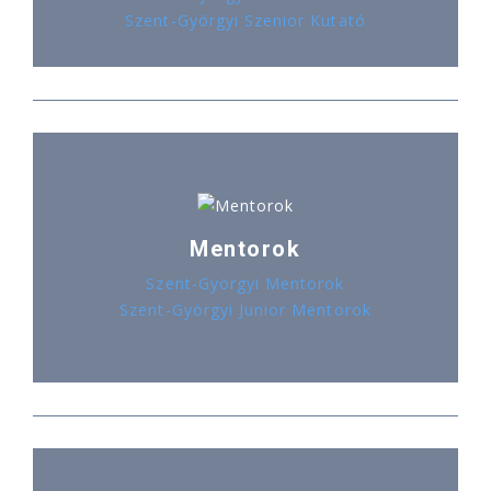
Szent-Györgyi Szenior Kutató
Mentorok
Szent-Györgyi Mentorok
Szent-Györgyi Junior Mentorok