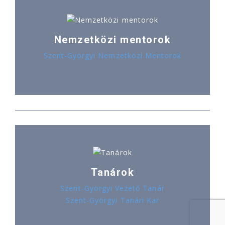
Nemzetközi mentorok
Szent-Györgyi Nemzetközi Mentorok
Tanárok
Szent-Györgyi Vezető Tanár
Szent-Györgyi Tanári Kar