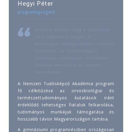
Hegyi Péter
programigazgató
Hiszünk abban, hogy a tudomány
viszi előbbre a világot. A
tehetségek támogatásával a jövőbe
fektetünk, az orvosbiológiai
kutatások eredményei a jövőben
életeket mentenek és értéket
teremtenek.
A Nemzeti Tudósképző Akadémia program
fő célkitűzése az orvosbiológiai és
természettudományos kutatások iránt
érdeklődő tehetséges fiatalok felkarolása,
tudományos munkájuk támogatása és
hosszabb távon Magyarországon tartása.
A gimnáziumi programrészben országosan