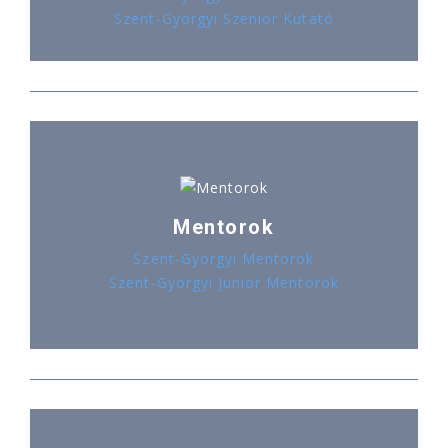
Szent-Györgyi Szenior Kutató
Mentorok
Szent-Györgyi Mentorok
Szent-Györgyi Junior Mentorok