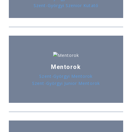
Szent-Györgyi Szenior Kutató
Mentorok
Szent-Györgyi Mentorok
Szent-Györgyi Junior Mentorok