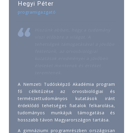
Hegyi Péter
programigazgató
Hiszünk abban, hogy a tudomány
viszi előbbre a világot. A
tehetségek támogatásával a jövőbe
fektetünk, az orvosbiológiai
kutatások eredményei a jövőben
életeket mentenek és értéket
teremtenek.
A Nemzeti Tudósképző Akadémia program
fő célkitűzése az orvosbiológiai és
természettudományos kutatások iránt
érdeklődő tehetséges fiatalok felkarolása,
tudományos munkájuk támogatása és
hosszabb távon Magyarországon tartása.
A gimnáziumi programrészben országosan