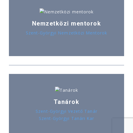
Nemzetközi mentorok
Szent-Györgyi Nemzetközi Mentorok
Tanárok
Szent-Györgyi Vezető Tanár
Szent-Györgyi Tanári Kar