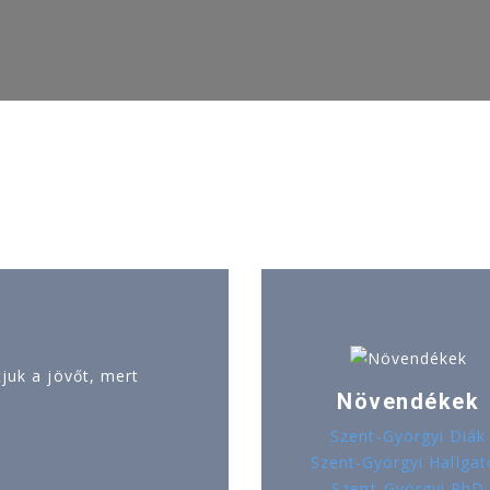
uk a jövőt, mert
Növendékek
Szent-Györgyi Diák
Szent-Györgyi Hallgat
Szent-Györgyi PhD