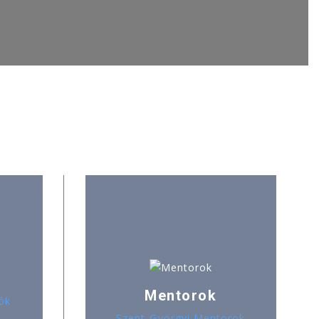
Mentorok
ók
Szent-Györgyi Mentorok