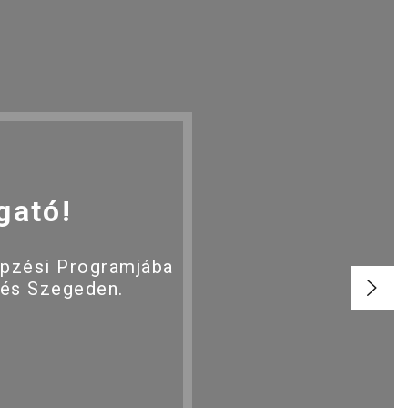
gató!
épzési Programjába
 és Szegeden.