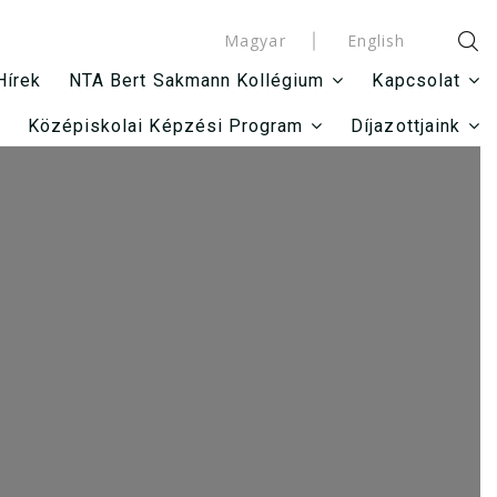
Magyar
English
Hírek
NTA Bert Sakmann Kollégium
Kapcsolat
Középiskolai Képzési Program
Díjazottjaink