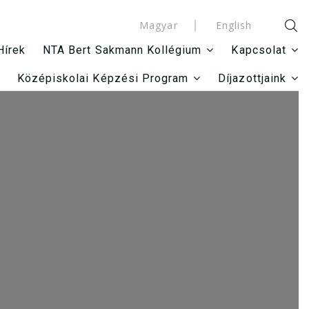
Magyar
English
Hírek
NTA Bert Sakmann Kollégium
Kapcsolat
Középiskolai Képzési Program
Díjazottjaink