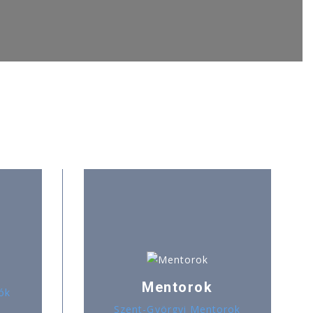
Mentorok
ók
Szent-Györgyi Mentorok