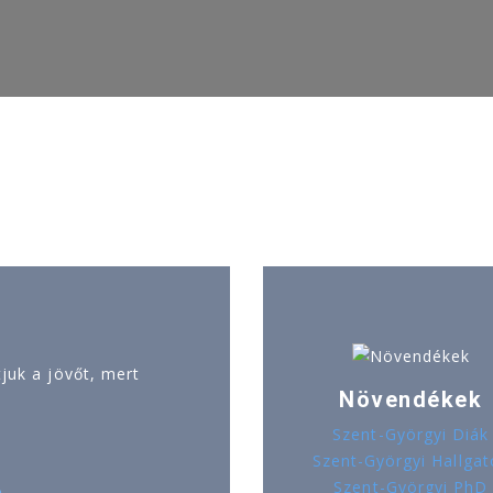
uk a jövőt, mert
Növendékek
Szent-Györgyi Diák
Szent-Györgyi Hallgat
Szent-Györgyi PhD
ó