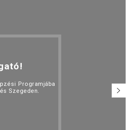
gató!
épzési Programjába
 és Szegeden.