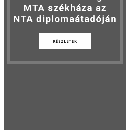
MTA székháza az
NTA diplomaátadóján
RÉSZLETEK