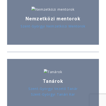
Nemzetközi mentorok
Szent-Györgyi Nemzetközi Mentorok
Tanárok
Szent-Györgyi Vezető Tanár
Szent-Györgyi Tanári Kar