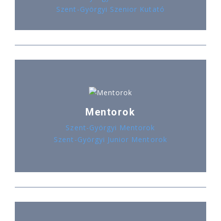
Szent-Györgyi Szenior Kutató
Mentorok
Szent-Györgyi Mentorok
Szent-Györgyi Junior Mentorok