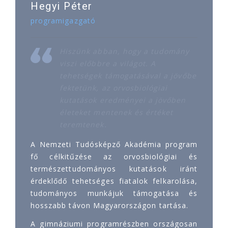
Hegyi Péter
programigazgató
Hiszünk abban, hogy a tudomány
viszi előbbre a világot. A
tehetségek támogatásával a jövőbe
fektetünk, az orvosbiológiai
kutatások eredményei a jövőben
életeket mentenek és értéket
teremtenek.
A Nemzeti Tudósképző Akadémia program
fő célkitűzése az orvosbiológiai és
természettudományos kutatások iránt
érdeklődő tehetséges fiatalok felkarolása,
tudományos munkájuk támogatása és
hosszabb távon Magyarországon tartása.
A gimnáziumi programrészben országosan