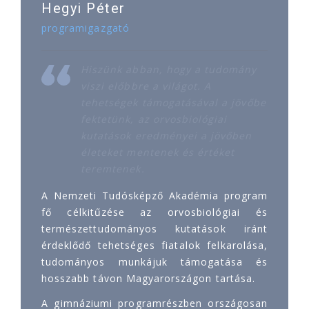
Hegyi Péter
programigazgató
Hiszünk abban, hogy a tudomány
viszi előbbre a világot. A
tehetségek támogatásával a jövőbe
fektetünk, az orvosbiológiai
kutatások eredményei a jövőben
életeket mentenek és értéket
teremtenek.
A Nemzeti Tudósképző Akadémia program
fő célkitűzése az orvosbiológiai és
természettudományos kutatások iránt
érdeklődő tehetséges fiatalok felkarolása,
tudományos munkájuk támogatása és
hosszabb távon Magyarországon tartása.
A gimnáziumi programrészben országosan