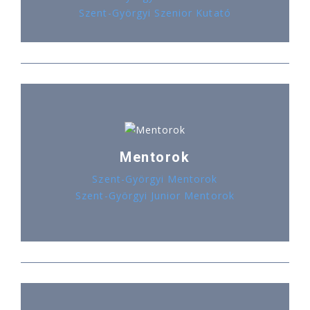
Szent-Györgyi Szenior Kutató
Mentorok
Szent-Györgyi Mentorok
Szent-Györgyi Junior Mentorok