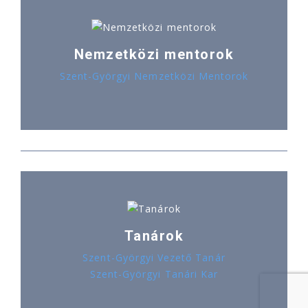
Nemzetközi mentorok
Szent-Györgyi Nemzetközi Mentorok
Tanárok
Szent-Györgyi Vezető Tanár
Szent-Györgyi Tanári Kar