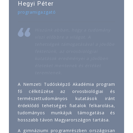
Hegyi Péter
programigazgató
Hiszünk abban, hogy a tudomány
viszi előbbre a világot. A
tehetségek támogatásával a jövőbe
fektetünk, az orvosbiológiai
kutatások eredményei a jövőben
életeket mentenek és értéket
teremtenek.
A Nemzeti Tudósképző Akadémia program
fő célkitűzése az orvosbiológiai és
természettudományos kutatások iránt
érdeklődő tehetséges fiatalok felkarolása,
tudományos munkájuk támogatása és
hosszabb távon Magyarországon tartása.
A gimnáziumi programrészben országosan