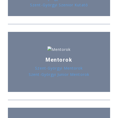
Szent-Györgyi Szenior Kutató
Mentorok
Szent-Györgyi Mentorok
Szent-Györgyi Junior Mentorok