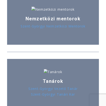
Nemzetközi mentorok
Szent-Györgyi Nemzetközi Mentorok
Tanárok
Szent-Györgyi Vezető Tanár
Szent-Györgyi Tanári Kar