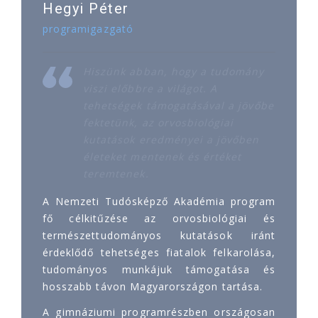
Hegyi Péter
programigazgató
Hiszünk abban, hogy a tudomány
viszi előbbre a világot. A
tehetségek támogatásával a jövőbe
fektetünk, az orvosbiológiai
kutatások eredményei a jövőben
életeket mentenek és értéket
teremtenek.
A Nemzeti Tudósképző Akadémia program
fő célkitűzése az orvosbiológiai és
természettudományos kutatások iránt
érdeklődő tehetséges fiatalok felkarolása,
tudományos munkájuk támogatása és
hosszabb távon Magyarországon tartása.
A gimnáziumi programrészben országosan