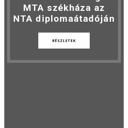
MTA székháza az
NTA diplomaátadóján
RÉSZLETEK