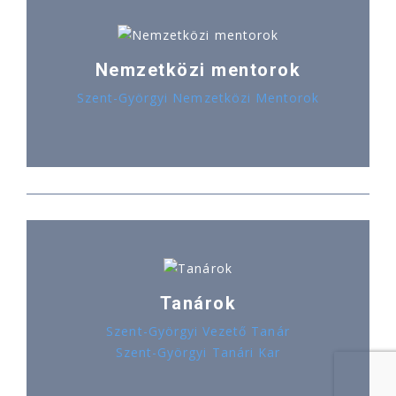
Nemzetközi mentorok
Szent-Györgyi Nemzetközi Mentorok
Tanárok
Szent-Györgyi Vezető Tanár
Szent-Györgyi Tanári Kar