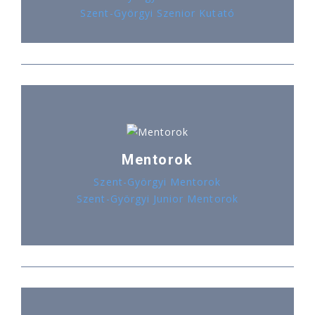
Szent-Györgyi Szenior Kutató
Mentorok
Szent-Györgyi Mentorok
Szent-Györgyi Junior Mentorok