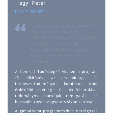
Hegyi Péter
programigazgató
Hiszünk abban, hogy a tudomány
viszi előbbre a világot. A
tehetségek támogatásával a jövőbe
fektetünk, az orvosbiológiai
kutatások eredményei a jövőben
életeket mentenek és értéket
teremtenek.
A Nemzeti Tudósképző Akadémia program
fő célkitűzése az orvosbiológiai és
természettudományos kutatások iránt
érdeklődő tehetséges fiatalok felkarolása,
tudományos munkájuk támogatása és
hosszabb távon Magyarországon tartása.
A gimnáziumi programrészben országosan