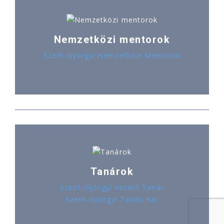
Nemzetközi mentorok
Szent-Györgyi Nemzetközi Mentorok
Tanárok
Szent-Györgyi Vezető Tanár
Szent-Györgyi Tanári Kar