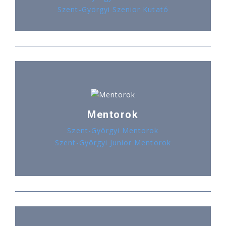
Szent-Györgyi Szenior Kutató
Mentorok
Szent-Györgyi Mentorok
Szent-Györgyi Junior Mentorok